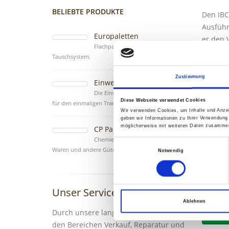
BELIEBTE PRODUKTE
Den IBC
Ausführ
Europaletten
er den 
Flachpalette aus dem Europool
verwend
Tauschsystem.
Er ist 
Zustimmung
Einwegpaletten
Hubwage
Die Einwegpalette (Exportpalette)
Anwendu
Diese Webseite verwendet Cookies
für den einmaligen Transport.
dieser 
Wir verwenden Cookies, um Inhalte und Anzei
geben wir Informationen zu Ihrer Verwendung
möglicherweise mit weiteren Daten zusammen,
CP Paletten
Bauart:
Chemiepalette für chemische
Einwilligungsauswahl
Unterkon
Waren und andere Güter.
Notwendig
Qualität
Unser Service
Bei Fra
Ablehnen
Durch unsere langjährige Erfahrung in
Anfra
den Bereichen Verkauf, Reparatur und