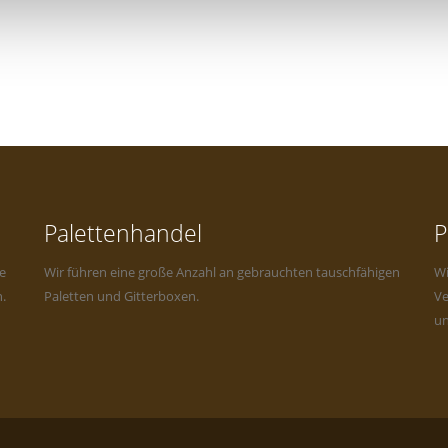
Palettenhandel
P
e
Wir führen eine große Anzahl an gebrauchten tauschfähigen
Wi
.
Paletten und Gitterboxen.
Ve
un