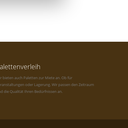
alettenverleih
r bieten auch Paletten zur Miete an. Ob für
ranstaltungen oder Lagerung. Wir passen den Zeitraum
d die Qualität Ihren Bedürfnissen an.