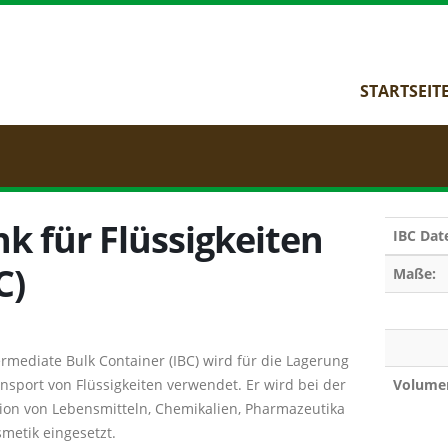
STARTSEIT
k für Flüssigkeiten
IBC
Dat
C)
Maße:
ermediate Bulk Container (IBC) wird für die Lagerung
nsport von Flüssigkeiten verwendet. Er wird bei der
Volume
ion von Lebensmitteln, Chemikalien, Pharmazeutika
metik eingesetzt.