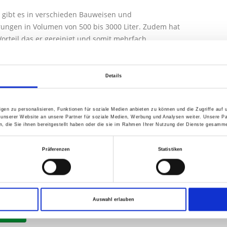
 gibt es in verschieden Bauweisen und
ungen in Volumen von 500 bis 3000 Liter. Zudem hat
Vorteil das er gereinigt und somit mehrfach
et werden kann.
stapelbar und kann mithilfe eines Gabelstaplers oder
Details
n befördert werden. Aber auch in der privaten
ng, wie für Garten- oder Weideanlagen eignet sich
Behälter hervorragend.
gen zu personalisieren, Funktionen für soziale Medien anbieten zu können und die Zugriffe auf
 unserer Website an unsere Partner für soziale Medien, Werbung und Analysen weiter. Unsere Pa
 die Sie ihnen bereitgestellt haben oder die sie im Rahmen Ihrer Nutzung der Dienste gesamme
Verzinktes Gitter-, Rohrgestell mit vier Wege
struktion (Holz, Metall, Kunststoff)
Präferenzen
Statistiken
:
gebraucht
gen stehen wir Ihnen gerne zur Verfügung.
Auswahl erlauben
ge IBC