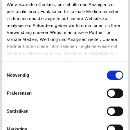
Düsseldorfer Paletten
Wir verwenden Cookies, um Inhalte und Anzeigen zu
personalisieren, Funktionen für soziale Medien anbieten
zu können und die Zugriffe auf unsere Website zu
analysieren. Außerdem geben wir Informationen zu Ihrer
Die Düsseldorfer Palette ist eine Display- Palette, die sich als
Verwendung unserer Website an unsere Partner für
Tauschpalette fest im Lebens- und Genussmittelbereich etabliert hat.
soziale Medien, Werbung und Analysen weiter. Unsere
Partner führen diese Informationen möglicherweise mit
Ihr Vorteil ist das sie im Gegensatz zur herkömmlichen Diplay-Paletten
weiteren Daten zusammen, die Sie ihnen bereitgestellt
von allen vier Seiten befördert und somit auf engsten Raum bewegt
haben oder die sie im Rahmen Ihrer Nutzung der Dienste
werden kann.
gesammelt haben.
Einwilligungsauswahl
Wir bieten die Düsseldorfer PalettenDüsseldorfer Palette in
Notwendig
verschiedenen Qualitäten an:
Präferenzen
Neuware
Neuwertig
gebraucht, tauschfähig
Statistiken
Bei Fragen stehen wir Ihnen gerne zur Verfügung.
Marketing