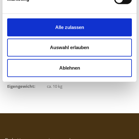
Anfrage Düsseldorfer Paletten
Düsseldorfer Palette Daten:
Alle zulassen
Norm:
DIN15146 / Blatt 4 und ÖNORM A5303
Maße:
Länge: 600 mm
Auswahl erlauben
Breite: 800 mm
Höhe: 160 mm
Ablehnen
Tragfähigkeit:
1000 kg
Eigengewicht:
ca. 10 kg