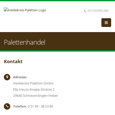
05199/985380
Palettenhandel
Kontakt
Adresse:
Heidekreis Paletten GmbH
Elly-Heuss-Knapp-Strasse 2
29640 Schneverdingen-Heber
Telefon:
0 51 99 - 98 53 80