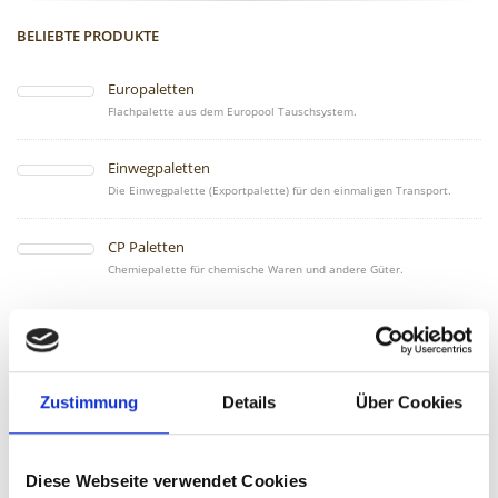
BELIEBTE PRODUKTE
Europaletten
Flachpalette aus dem Europool Tauschsystem.
Einwegpaletten
Die Einwegpalette (Exportpalette) für den einmaligen Transport.
CP Paletten
Chemiepalette für chemische Waren und andere Güter.
Unser Service
Zustimmung
Details
Über Cookies
Durch unsere langjährige Erfahrung in den Bereichen Verkauf,
Reparatur und Service können wir Ihnen bei sämtlichen Fragen rund
um die Palette und anderen Ladungsträgern helfen.
Diese Webseite verwendet Cookies