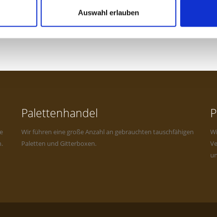
Auswahl erlauben
Palettenhandel
P
e
Wir führen eine große Anzahl an gebrauchten tauschfähigen
Wi
.
Paletten und Gitterboxen.
Ve
un