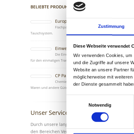
BELIEBTE PRODUKTE
Zustand
Europaletten
Bei Fra
Zustimmung
Flachpalette aus dem Europool
Tauschsystem.
Anfra
Diese Webseite verwendet 
Einwegpaletten
Die Einwegpalette (Exportpalette)
Wir verwenden Cookies, um I
für den einmaligen Transport.
und die Zugriffe auf unsere 
Website an unsere Partner fü
CP Paletten
möglicherweise mit weiteren
Chemiepalette für chemische
der Dienste gesammelt habe
Waren und andere Güter.
Einwilligungsauswahl
Notwendig
Unser Service
Durch unsere langjährige Erfahrung in
den Bereichen Verkauf, Reparatur und