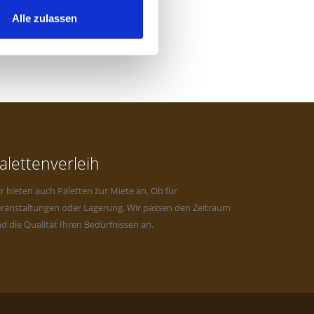
Alle zulassen
alettenverleih
r bieten auch Paletten zur Miete an. Ob für
ranstaltungen oder Lagerung. Wir passen den Zeitraum
d die Qualität Ihren Bedürfnissen an.