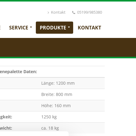
Kontakt
05199/985380
E
SERVICE
PRODUKTE
KONTAKT
enepalette
Daten:
Länge: 1200 mm
Breite: 800 mm
Höhe: 160 mm
gkeit:
1250 kg
wicht:
ca. 18 kg